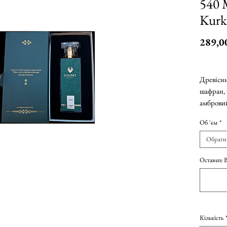
540 
Kurk
289,0
289,0
289,0
Древісни
за
шафран,
10
амброви
Міліл
жасмин,
Об `єм
*
Обрати
Оставьте 
Кількість