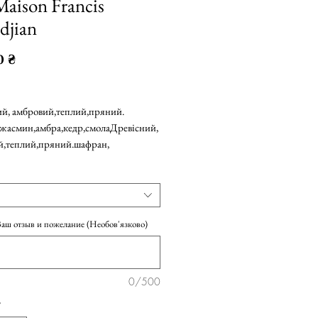
Maison Francis
djian
Ціна
0 ₴
0 ₴
/
10мл
0 ₴
й, амбровий,теплий,пряний.
 жасмин,амбра,кедр,смолаДревісний,
й,теплий,пряний.шафран,
ітри
амбра,кедр,смола
Ваш отзыв и пожелание (Необов'язково)
0/500
*