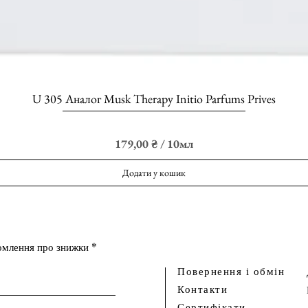
U 305 Аналог Musk Therapy Initio Parfums Prives
Швидкий перегляд
Ціна
179,00 ₴
179,00 ₴
/
10мл
1
7
Додати у кошик
9
,
0
0
домлення про знижки
₴
Повернення і обмін
з
а
Контакти
1
Сертифікати