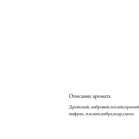
Описание аромата
Древісний, амбровий,теплий,пряний
шафран, жасмин,амбра,кедр,смола