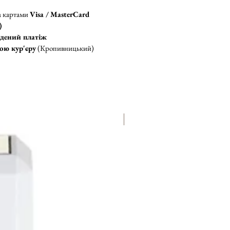
а картами
Visa / MasterCard
)
дений платіж
ою кур'єру
(Кропивницький)
новинка