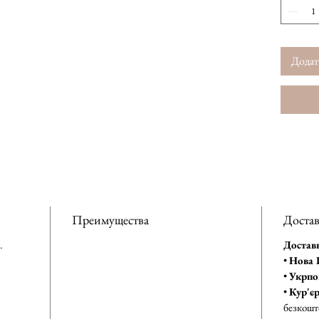
Додат
Преимущества
Достав
.
Достав
•
Нова 
•
Укрпо
•
Кур'є
безкошт