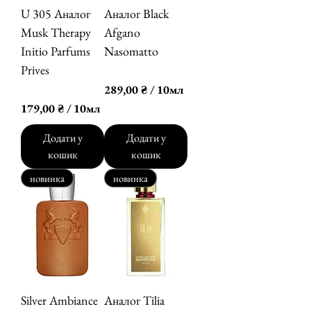
U 305 Аналог
Аналог Black
Musk Therapy
Afgano
Initio Parfums
Nasomatto
Prives
Ціна
289,00 ₴
Ціна
179,00 ₴
289,00 ₴
/
10мл
2
179,00 ₴
/
10мл
8
1
9
7
Додати у
Додати у
,
9
кошик
кошик
0
,
0
новинка
новинка
0
0
₴
з
₴
а
з
1
а
0
1
М
0
і
М
Silver Ambiance
Аналог Tilia
л