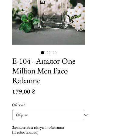
Е-104 - Аналог One
Million Men Paco
Rabanne
Ціна
179,00 ₴
Об `єм
*
Залиште Ваш відгук і побажання
(Необов'язково)