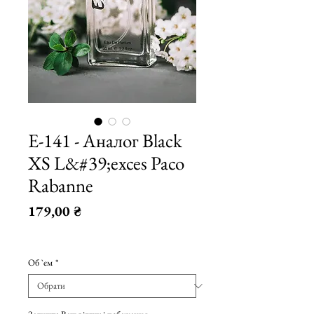
E-141 - Аналог Black
XS L&#39;exces Paco
Rabanne
Ціна
179,00 ₴
179,00 ₴
/
10мл
179,00 ₴
Об `єм
*
за
10
Мілілітри