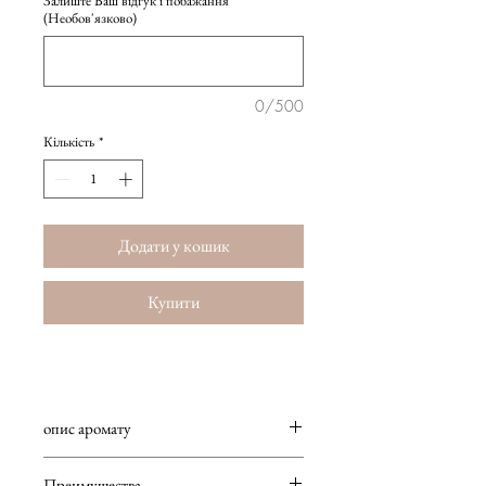
Залиште Ваш відгук і побажання
(Необов'язково)
0/500
Кількість
*
Додати у кошик
Купити
опис аромату
Чоловічий аромат. Деревне, фужерний.
Преимущества