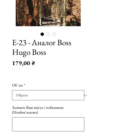
E-23 - Аналог Boss
Hugo Boss
Ціна
179,00 ₴
179,00 ₴
/
10мл
179,00 ₴
Об `єм
*
за
10
Мілілітри
Залиште Ваш відгук і побажання
(Необов'язково)