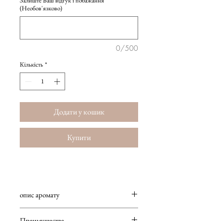
Залиште Ваш відгук і побажання
(Необов'язково)
0/500
Кількість
*
Додати у кошик
Купити
опис аромату
Жіночий аромат. Квітковий.
Преимущества