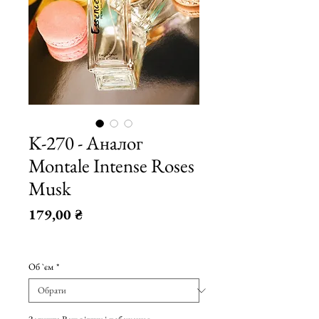
K-270 - Аналог
Montale Intense Roses
Musk
Ціна
179,00 ₴
179,00 ₴
/
10мл
179,00 ₴
Об `єм
*
за
10
Мілілітри